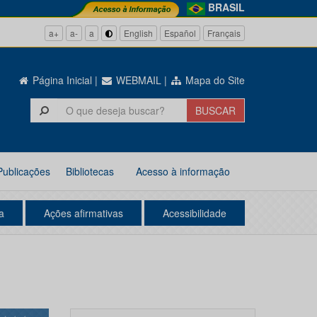
BRASIL
a+
a-
a
English
Español
Français
Página Inicial
|
WEBMAIL
|
Mapa do Site
Publicações
Bibliotecas
Acesso à informação
a
Ações afirmativas
Acessibilidade