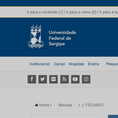
Ir para o conteúdo [1]
|
Ir para o menu [2]
|
Ir para a b
Institucional
Campi
Hospitais
Ensino
Pesqui
Facebook
Twitter
Flickr
RSS
Youtube
Instagram
Home
Notícias
⚠ FECHADO