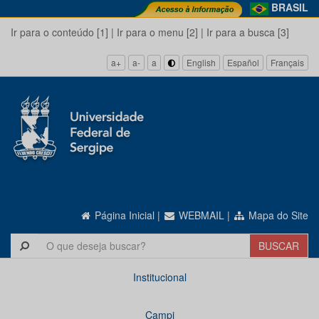
BRASIL
Ir para o conteúdo [1]
|
Ir para o menu [2]
|
Ir para a busca [3]
a+
a-
a
English
Español
Français
Página Inicial
|
WEBMAIL
|
Mapa do Site
Institucional
Campi