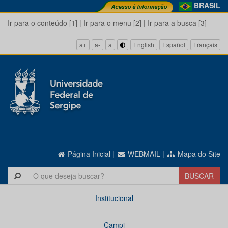
BRASIL
Ir para o conteúdo [1]
|
Ir para o menu [2]
|
Ir para a busca [3]
a+
a-
a
English
Español
Français
Página Inicial
|
WEBMAIL
|
Mapa do Site
Institucional
Campi