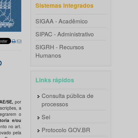
Sistemas integrados
SIGAA - Acadêmico
SIPAC - Administrativo
SIGRH - Recursos
Humanos
o
Links rápidos
Consulta pública de
AE/SE,
por
processos
scrições, a
tegrarem o
Sei
toria e/ou
nto no art.
Protocolo GOV.BR
ovado pela