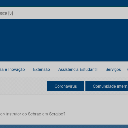
usca [3]
sa e Inovação
Extensão
Assistência Estudantil
Serviços
Coronavírus
Comunidade intern
or/ instrutor do Sebrae em Sergipe?