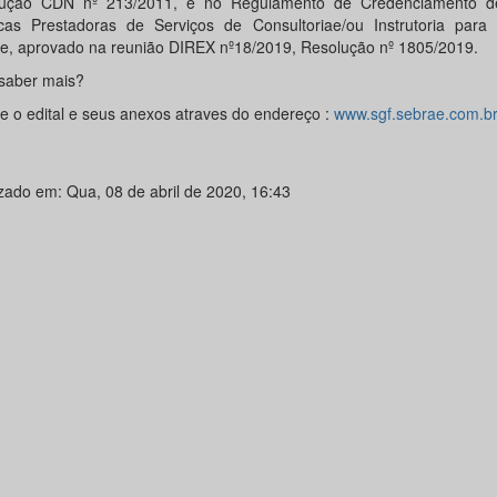
lução CDN nº 213/2011, e no Regulamento de Credenciamento d
icas Prestadoras de Serviços de Consultoriae/ou Instrutoria para
e, aprovado na reunião DIREX nº18/2019, Resolução nº 1805/2019.
saber mais?
e o edital e seus anexos atraves do endereço :
www.sgf.sebrae.com.b
izado em: Qua, 08 de abril de 2020, 16:43