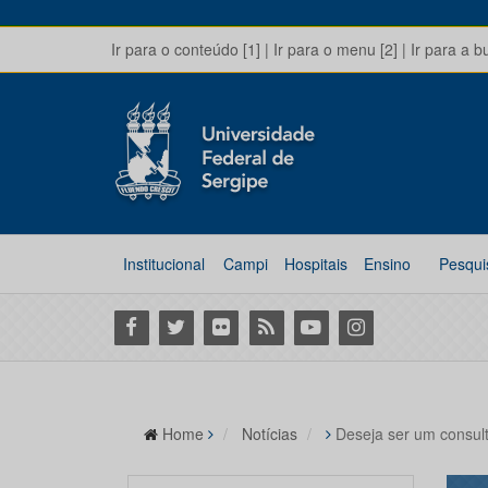
Ir para o conteúdo [1]
|
Ir para o menu [2]
|
Ir para a b
Institucional
Campi
Hospitais
Ensino
Pesqui
Facebook
Twitter
Flickr
RSS
Youtube
Instagram
Home
Notícias
Deseja ser um consult