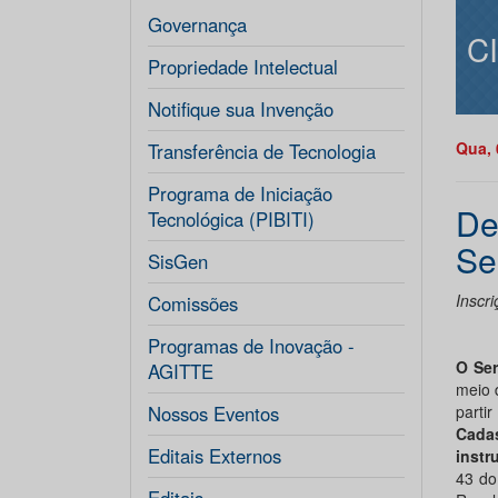
Governança
C
Propriedade Intelectual
Notifique sua Invenção
Qua, 
Transferência de Tecnologia
Programa de Iniciação
De
Tecnológica (PIBITI)
Se
SisGen
Inscr
Comissões
Programas de Inovação -
O Ser
AGITTE
meio 
Nossos Eventos
parti
Cadas
Editais Externos
instr
43 do