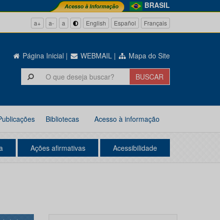
BRASIL
a+
a-
a
English
Español
Français
Página Inicial
|
WEBMAIL
|
Mapa do Site
Publicações
Bibliotecas
Acesso à informação
a
Ações afirmativas
Acessibilidade