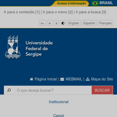
BRASIL
Ir para o conteúdo [1]
|
Ir para o menu [2]
|
Ir para a busca [3]
a+
a-
a
English
Español
Français
Página Inicial
|
WEBMAIL
|
Mapa do Site
Institucional
Campi