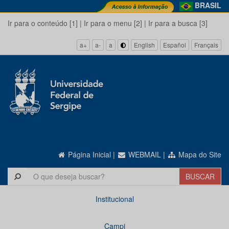
BRASIL
Ir para o conteúdo [1]
|
Ir para o menu [2]
|
Ir para a busca [3]
a+
a-
a
English
Español
Français
Página Inicial
|
WEBMAIL
|
Mapa do Site
Institucional
Campi