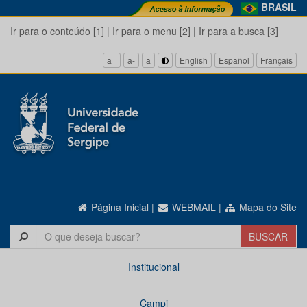
BRASIL
Ir para o conteúdo [1]
|
Ir para o menu [2]
|
Ir para a busca [3]
a+
a-
a
English
Español
Français
Página Inicial
|
WEBMAIL
|
Mapa do Site
Institucional
Campi