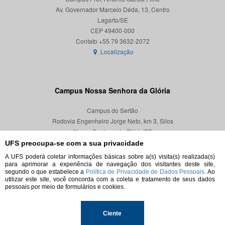
Av. Governador Marcelo Déda, 13, Centro
Lagarto/SE
CEP 49400-000
Localização
Campus Nossa Senhora da Glória
Campus do Sertão
Rodovia Engenheiro Jorge Neto, km 3, Silos
Nossa Senhora da Glória/SE
CEP 49680-000
UFS preocupa-se com a sua privacidade
A UFS poderá coletar informações básicas sobre a(s) visita(s) realizada(s)
Localização
para aprimorar a experiência de navegação dos visitantes deste site,
segundo o que estabelece a
Política de Privacidade de Dados Pessoais.
Ao
utilizar este site, você concorda com a coleta e tratamento de seus dados
pessoais por meio de formulários e cookies.
© 2026. Todos os direitos reservados.
Ciente
Universidade Federal de Sergipe.