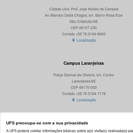
Cidade Univ. Prof. José Aloísio de Campos
Av. Marcelo Deda Chagas, s/n, Bairro Rosa Elze
São Cristóvão/SE
CEP 49107-230
Localização
Campus Laranjeiras
Praça Samuel de Oliveira, s/n, Centro
Laranjeiras/SE
CEP 49170-000
Localização
UFS preocupa-se com a sua privacidade
A UFS poderá coletar informações básicas sobre a(s) visita(s) realizada(s) 