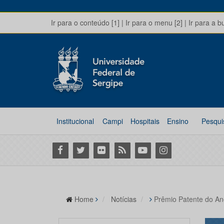
Ir para o conteúdo [1]
|
Ir para o menu [2]
|
Ir para a b
Institucional
Campi
Hospitais
Ensino
Pesqui
Facebook
Twitter
Flickr
RSS
Youtube
Instagram
Home
Notícias
Prêmio Patente do An