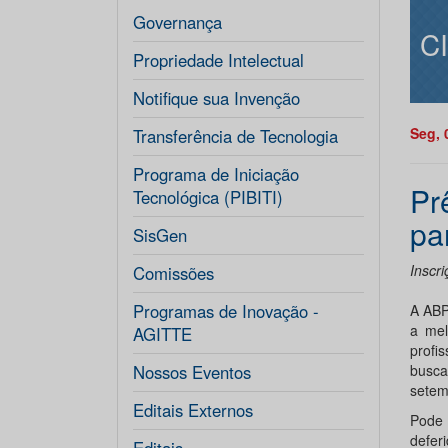
Governança
C
Propriedade Intelectual
Notifique sua Invenção
Seg, 
Transferência de Tecnologia
Programa de Iniciação
Pr
Tecnológica (PIBITI)
pa
SisGen
Inscr
Comissões
Programas de Inovação -
A ABP
a mel
AGITTE
profi
Nossos Eventos
busca
setem
Editais Externos
Pode 
defer