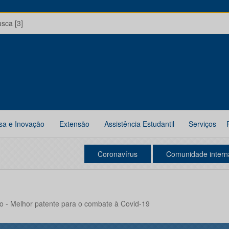
usca [3]
sa e Inovação
Extensão
Assistência Estudantil
Serviços
Coronavírus
Comunidade intern
o - Melhor patente para o combate à Covid-19