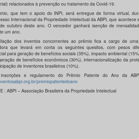
trial) relacionados à prevenção ou tratamento da Covid-19.
mio, que tem o apoio do INPI, será entregue de forma virtual, dur
esso Internacional da Propriedade Intelectual da ABPI, que acontece 
de outubro deste ano. O vencedor ganhará isenção de mensalida
te um ano.
liação dos inventos concorrentes ao prêmio fica a cargo de um
dora que levará em conta os seguintes quesitos, com pesos dife
cial para geração de benefícios sociais (35%), impacto ambiental (15%)
geração de benefícios econômicos (30%), internacionalização da pro
icipação de inventores brasileiros (10%).
 inscrições e regulamento do Prêmio Patente do Ano da ABPI
ventosabpi.org.br/premiopatentedoano
 : ABPI – Associação Brasileira da Propriedade Intelectual