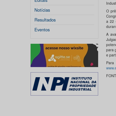
Editais
Indus
Notícias
O prê
Congr
Resultados
a 22 
duran
Eventos
A ava
Julga
poten
para 
e part
Para
www.e
FONTE