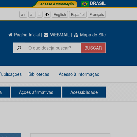
BRASIL
a+
a-
a
English
Español
Français
Página Inicial
|
WEBMAIL
|
Mapa do Site
Publicações
Bibliotecas
Acesso à informação
a
Ações afirmativas
Acessibilidade