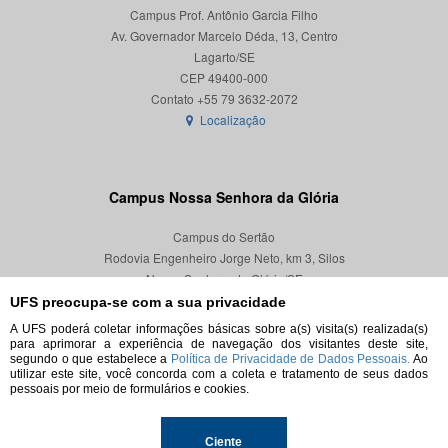
Campus Prof. Antônio Garcia Filho
Av. Governador Marcelo Déda, 13, Centro
Lagarto/SE
CEP 49400-000
Localização
Campus Nossa Senhora da Glória
Campus do Sertão
Rodovia Engenheiro Jorge Neto, km 3, Silos
Nossa Senhora da Glória/SE
CEP 49680-000
UFS preocupa-se com a sua privacidade
A UFS poderá coletar informações básicas sobre a(s) visita(s) realizada(s)
Localização
para aprimorar a experiência de navegação dos visitantes deste site,
segundo o que estabelece a
Política de Privacidade de Dados Pessoais.
Ao
utilizar este site, você concorda com a coleta e tratamento de seus dados
pessoais por meio de formulários e cookies.
© 2026. Todos os direitos reservados.
Ciente