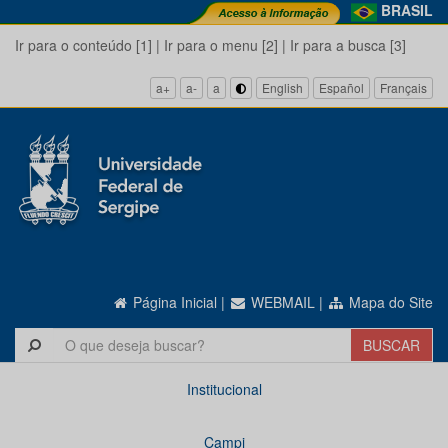
BRASIL
Ir para o conteúdo [1]
|
Ir para o menu [2]
|
Ir para a busca [3]
a+
a-
a
English
Español
Français
Página Inicial
|
WEBMAIL
|
Mapa do Site
Institucional
Campi