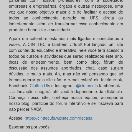
parcerias com nossos professores, com a sociedade,
empresas e empresários, órgãos e outras instituições, uma
vez que nosso objetivo maior é o de facilitar o acesso de
todos ao conhecimento gerado na UFS, direta ou
indiretamente, além de transformar esse conhecimento em
produto e beneficiar a sociedade.
Agora em setembro estamos mais ligados e conectados a
vocês. A CINTTEC é também virtual! Foi lançado um site
com conteúdo educativo e interativo; nele você terá acesso a
todos os cursos e atividades que serão realizados este ano,
dicas de entretenimento, bem como blog, fórum de
discussão dos assuntos abordados, chat, caso surjam
dúvidas, e muito mais. Ah, mas não vai pensando que só
iremos operar pelo site não, o e-mail estará ok, telefone ok,
Facebook:
Cinttec Ufs
e Instagram:
@cintec.ufs
também ok.
...a inovação chegará até você independente da distância.
Conheça nosso site, conheça nossa equipe, acompanhe
nosso blog, participe do fórum interativo e se inscreva para
não perder NADA.
Acesse:
https://cinttecufs.wixsite.com/decasa
Esperamos por vocês!