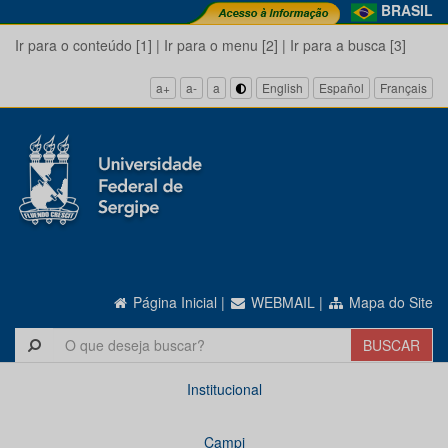
BRASIL
Ir para o conteúdo [1]
|
Ir para o menu [2]
|
Ir para a busca [3]
a+
a-
a
English
Español
Français
Página Inicial
|
WEBMAIL
|
Mapa do Site
Institucional
Campi