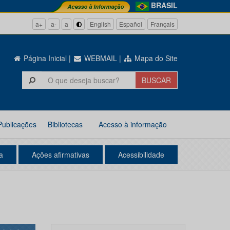
BRASIL
a+
a-
a
English
Español
Français
Página Inicial
|
WEBMAIL
|
Mapa do Site
Publicações
Bibliotecas
Acesso à informação
a
Ações afirmativas
Acessibilidade