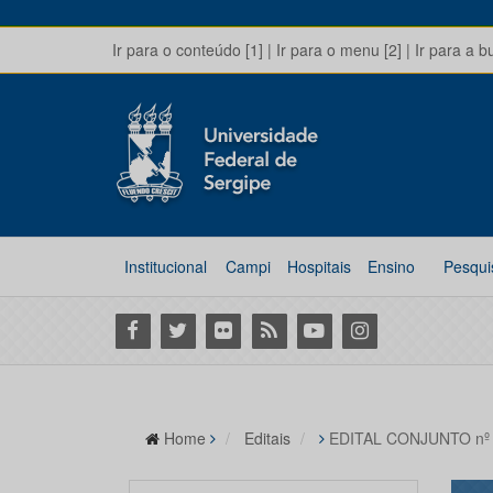
Ir para o conteúdo [1]
|
Ir para o menu [2]
|
Ir para a b
Institucional
Campi
Hospitais
Ensino
Pesqui
Facebook
Twitter
Flickr
RSS
Youtube
Instagram
Home
Editais
EDITAL CONJUNTO nº