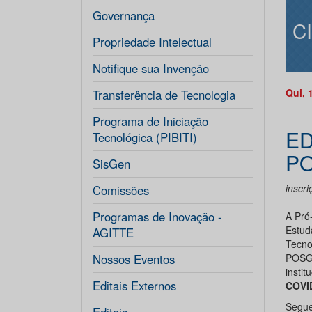
Governança
C
Propriedade Intelectual
Notifique sua Invenção
Qui, 
Transferência de Tecnologia
Programa de Iniciação
ED
Tecnológica (PIBITI)
P
SisGen
inscr
Comissões
Programas de Inovação -
A Pró
Estud
AGITTE
Tecn
Nossos Eventos
POSG
insti
Editais Externos
COVI
Segue