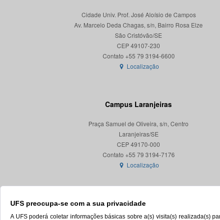
Cidade Univ. Prof. José Aloísio de Campos
Av. Marcelo Deda Chagas, s/n, Bairro Rosa Elze
São Cristóvão/SE
CEP 49107-230
Localização
Campus Laranjeiras
Praça Samuel de Oliveira, s/n, Centro
Laranjeiras/SE
CEP 49170-000
Localização
UFS preocupa-se com a sua privacidade
A UFS poderá coletar informações básicas sobre a(s) visita(s) realizada(s) 