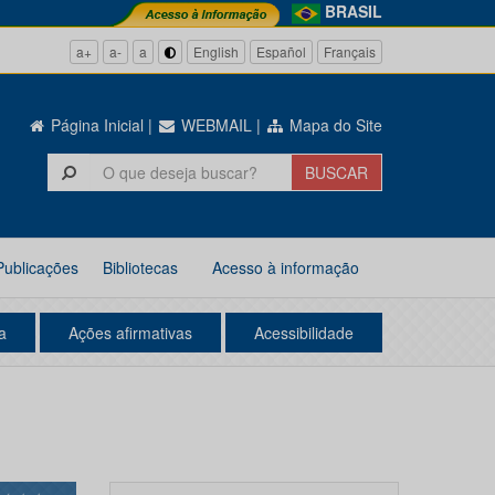
BRASIL
a+
a-
a
English
Español
Français
Página Inicial
|
WEBMAIL
|
Mapa do Site
Publicações
Bibliotecas
Acesso à informação
a
Ações afirmativas
Acessibilidade