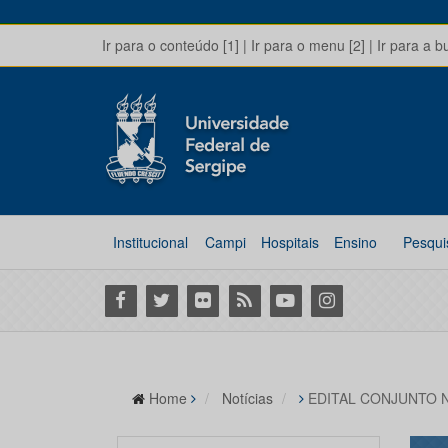
Ir para o conteúdo [1]
|
Ir para o menu [2]
|
Ir para a b
Institucional
Campi
Hospitais
Ensino
Pesqui
Facebook
Twitter
Flickr
RSS
Youtube
Instagram
Home
Notícias
EDITAL CONJUNTO N