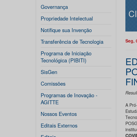
Governança
C
Propriedade Intelectual
Notifique sua Invenção
Seg, 
Transferência de Tecnologia
Programa de Iniciação
ED
Tecnológica (PIBITI)
PO
SisGen
FI
Comissões
Resul
Programas de Inovação -
AGITTE
A Pró
Estud
Nossos Eventos
Tecno
POSG
Editais Externos
insti
COVI