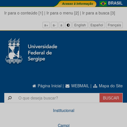
BRASIL
Ir para o conteúdo [1]
|
Ir para o menu [2]
|
Ir para a busca [3]
a+
a-
a
English
Español
Français
Página Inicial
|
WEBMAIL
|
Mapa do Site
Institucional
Campi