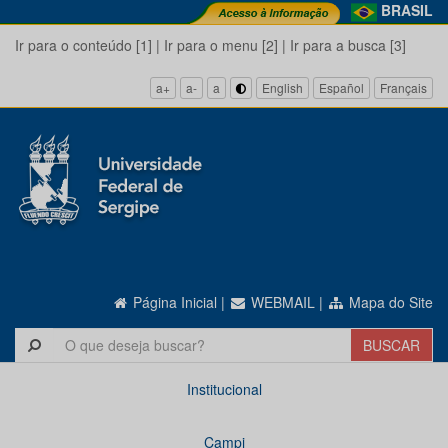
BRASIL
Ir para o conteúdo [1]
|
Ir para o menu [2]
|
Ir para a busca [3]
a+
a-
a
English
Español
Français
Página Inicial
|
WEBMAIL
|
Mapa do Site
Institucional
Campi