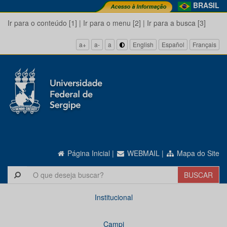
BRASIL
Ir para o conteúdo [1]
|
Ir para o menu [2]
|
Ir para a busca [3]
a+
a-
a
English
Español
Français
Página Inicial
|
WEBMAIL
|
Mapa do Site
Institucional
Campi