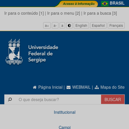
BRASIL
Ir para o conteúdo [1]
|
Ir para o menu [2]
|
Ir para a busca [3]
a+
a-
a
English
Español
Français
Página Inicial
|
WEBMAIL
|
Mapa do Site
Institucional
Campi