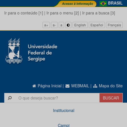
BRASIL
Ir para o conteúdo [1]
|
Ir para o menu [2]
|
Ir para a busca [3]
a+
a-
a
English
Español
Français
Página Inicial
|
WEBMAIL
|
Mapa do Site
Institucional
Campi