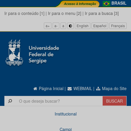
BRASIL
Ir para o conteúdo [1]
|
Ir para o menu [2]
|
Ir para a busca [3]
a+
a-
a
English
Español
Français
Página Inicial
|
WEBMAIL
|
Mapa do Site
Institucional
Campi