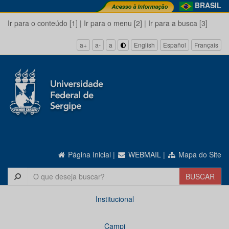
BRASIL
Ir para o conteúdo [1]
|
Ir para o menu [2]
|
Ir para a busca [3]
a+
a-
a
English
Español
Français
Página Inicial
|
WEBMAIL
|
Mapa do Site
Institucional
Campi