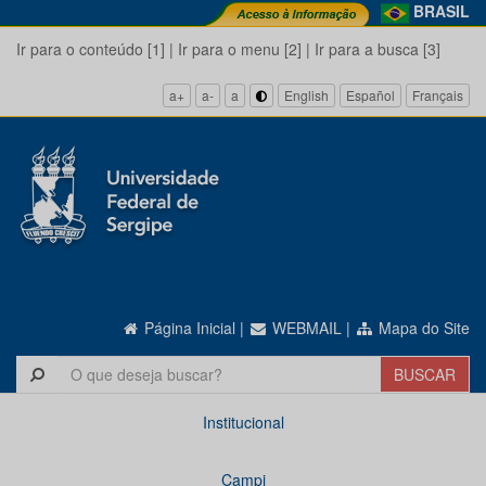
BRASIL
Ir para o conteúdo [1]
|
Ir para o menu [2]
|
Ir para a busca [3]
a+
a-
a
English
Español
Français
Página Inicial
|
WEBMAIL
|
Mapa do Site
Institucional
Campi