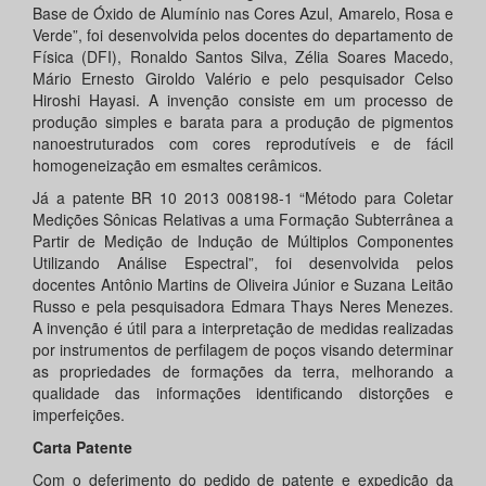
Base de Óxido de Alumínio nas Cores Azul, Amarelo, Rosa e
Verde”, foi desenvolvida pelos docentes do departamento de
Física (DFI), Ronaldo Santos Silva, Zélia Soares Macedo,
Mário Ernesto Giroldo Valério e pelo pesquisador Celso
Hiroshi Hayasi. A invenção consiste em um processo de
produção simples e barata para a produção de pigmentos
nanoestruturados com cores reprodutíveis e de fácil
homogeneização em esmaltes cerâmicos.
Já a patente BR 10 2013 008198-1 “Método para Coletar
Medições Sônicas Relativas a uma Formação Subterrânea a
Partir de Medição de Indução de Múltiplos Componentes
Utilizando Análise Espectral”, foi desenvolvida pelos
docentes Antônio Martins de Oliveira Júnior e Suzana Leitão
Russo e pela pesquisadora Edmara Thays Neres Menezes.
A invenção é útil para a interpretação de medidas realizadas
por instrumentos de perfilagem de poços visando determinar
as propriedades de formações da terra, melhorando a
qualidade das informações identificando distorções e
imperfeições.
Carta Patente
Com o deferimento do pedido de patente e expedição da