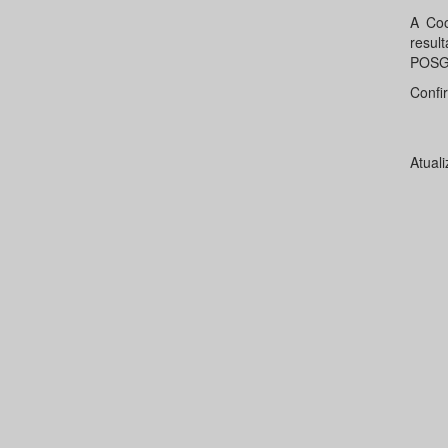
A Coo
resu
POSG
Confi
Atual