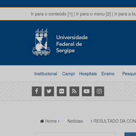
Ir para o conteúdo [1]
|
Ir para o menu [2]
|
Ir para a b
Institucional
Campi
Hospitais
Ensino
Pesqui
Facebook
Twitter
Flickr
RSS
Youtube
Instagram
Home
Notícias
RESULTADO DA CON