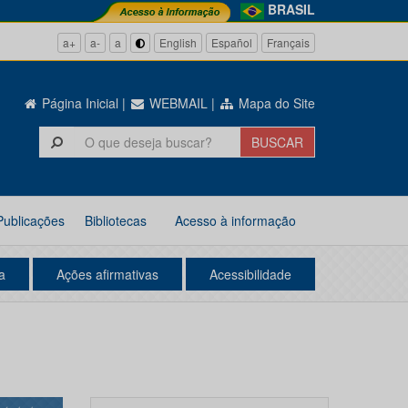
BRASIL
a+
a-
a
English
Español
Français
Página Inicial
|
WEBMAIL
|
Mapa do Site
Publicações
Bibliotecas
Acesso à informação
a
Ações afirmativas
Acessibilidade