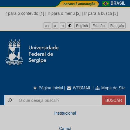
BRASIL
Ir para o conteúdo [1]
|
Ir para o menu [2]
|
Ir para a busca [3]
a+
a-
a
English
Español
Français
Página Inicial
|
WEBMAIL
|
Mapa do Site
Institucional
Campi