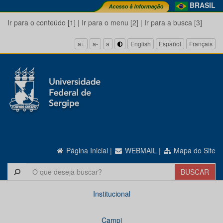
BRASIL
Ir para o conteúdo [1]
|
Ir para o menu [2]
|
Ir para a busca [3]
a+
a-
a
English
Español
Français
Página Inicial
|
WEBMAIL
|
Mapa do Site
Institucional
Campi