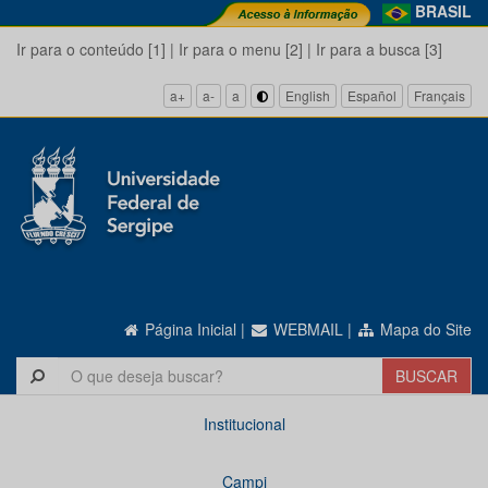
BRASIL
Ir para o conteúdo [1]
|
Ir para o menu [2]
|
Ir para a busca [3]
a+
a-
a
English
Español
Français
Página Inicial
|
WEBMAIL
|
Mapa do Site
Institucional
Campi