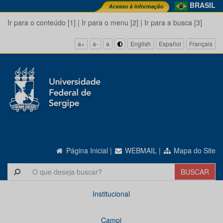
BRASIL
Ir para o conteúdo [1]
|
Ir para o menu [2]
|
Ir para a busca [3]
a+
a-
a
English
Español
Français
Página Inicial
|
WEBMAIL
|
Mapa do Site
Institucional
Campi