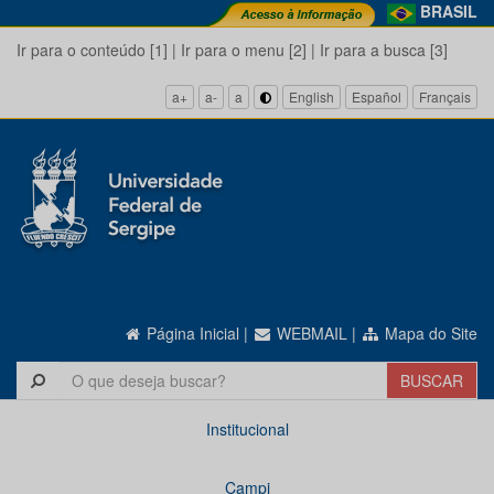
BRASIL
Ir para o conteúdo [1]
|
Ir para o menu [2]
|
Ir para a busca [3]
a+
a-
a
English
Español
Français
Página Inicial
|
WEBMAIL
|
Mapa do Site
Institucional
Campi