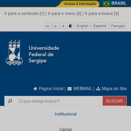
BRASIL
Ir para o conteúdo [1]
|
Ir para o menu [2]
|
Ir para a busca [3]
a+
a-
a
English
Español
Français
Página Inicial
|
WEBMAIL
|
Mapa do Site
Institucional
Campi