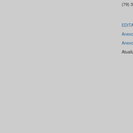
(79) 
EDIT
Anex
Anex
Atual