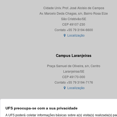
Cidade Univ. Prof. José Aloísio de Campos
Av. Marcelo Deda Chagas, s/n, Bairro Rosa Elze
São Cristóvão/SE
CEP 49107-230
Localização
Campus Laranjeiras
Praça Samuel de Oliveira, s/n, Centro
Laranjeiras/SE
CEP 49170-000
Localização
UFS preocupa-se com a sua privacidade
A UFS poderá coletar informações básicas sobre a(s) visita(s) realizada(s) 