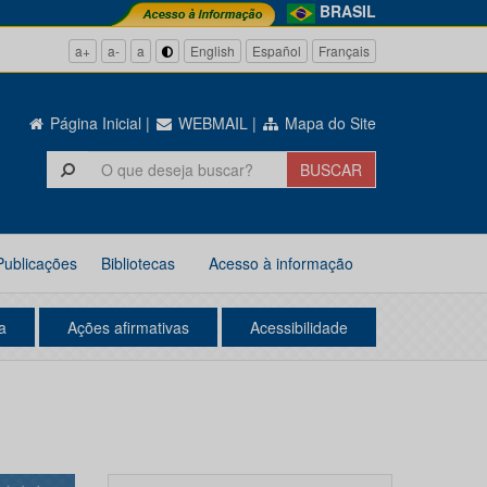
BRASIL
a+
a-
a
English
Español
Français
Página Inicial
|
WEBMAIL
|
Mapa do Site
Publicações
Bibliotecas
Acesso à informação
a
Ações afirmativas
Acessibilidade