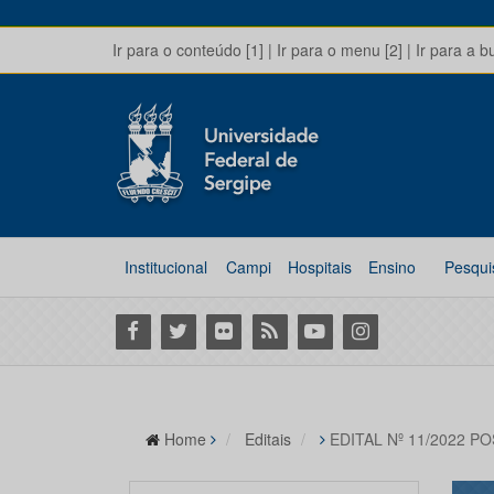
Ir para o conteúdo [1]
|
Ir para o menu [2]
|
Ir para a b
Institucional
Campi
Hospitais
Ensino
Pesqui
Facebook
Twitter
Flickr
RSS
Youtube
Instagram
Home
Editais
EDITAL Nº 11/2022 