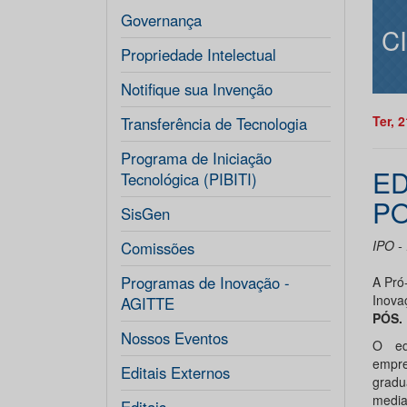
Governança
C
Propriedade Intelectual
Notifique sua Invenção
Ter, 
Transferência de Tecnologia
Programa de Iniciação
ED
Tecnológica (PIBITI)
PO
SisGen
IPO -
Comissões
Programas de Inovação -
A Pró
Inova
AGITTE
PÓS.
Nossos Eventos
O ed
empre
Editais Externos
gradu
media