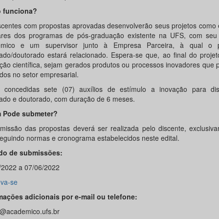
 funciona?
scentes com propostas aprovadas desenvolverão seus projetos como 
ares dos programas de pós-graduação existente na UFS, com seu 
êmico e um supervisor junto à Empresa Parceira, à qual o p
ado/doutorado estará relacionado. Espera-se que, ao final do proje
ção científica, sejam gerados produtos ou processos inovadores que
ados no setor empresarial.
 concedidas sete (07) auxílios de estímulo a inovação para di
ado e doutorado, com duração de 6 meses.
 Pode submeter?
missão das propostas deverá ser realizada pelo discente, exclusiva
 seguindo normas e cronograma estabelecidos neste edital.
do de submissões:
/2022 a 07/06/2022
eva-se
mações adicionais por e-mail ou telefone:
c@academico.ufs.br