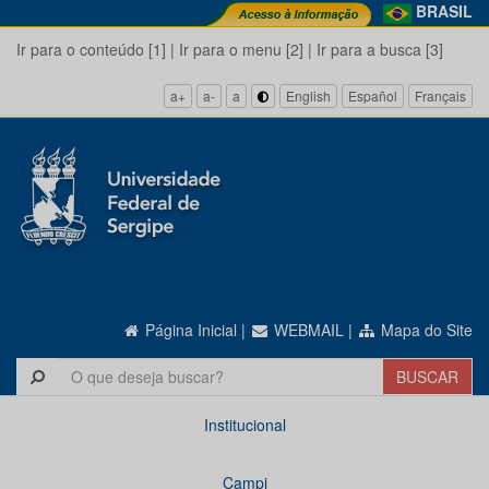
BRASIL
Ir para o conteúdo [1]
|
Ir para o menu [2]
|
Ir para a busca [3]
a+
a-
a
English
Español
Français
Página Inicial
|
WEBMAIL
|
Mapa do Site
Institucional
Campi