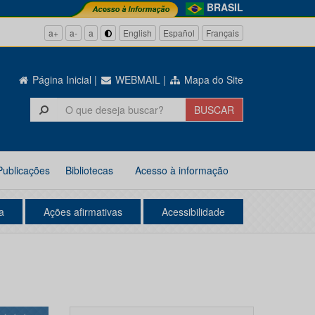
BRASIL
a+
a-
a
English
Español
Français
Página Inicial
|
WEBMAIL
|
Mapa do Site
Publicações
Bibliotecas
Acesso à informação
a
Ações afirmativas
Acessibilidade