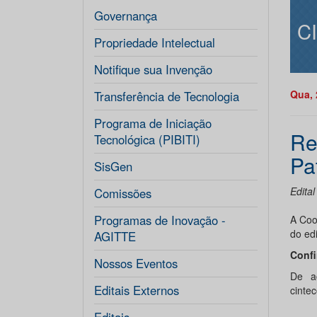
Governança
C
Propriedade Intelectual
Notifique sua Invenção
Qua, 
Transferência de Tecnologia
Programa de Iniciação
Re
Tecnológica (PIBITI)
Pa
SisGen
Edita
Comissões
Programas de Inovação -
A Coo
do ed
AGITTE
Confir
Nossos Eventos
De ac
Editais Externos
cintec