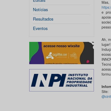
Editais
Mas,
https:
Notícias
e pro
apoia
Resultados
socie
pesso
Eventos
Ah, m
lugar
Induç
ecos
INNO
Tecno
acess
formul
Infor
Sit
@cint