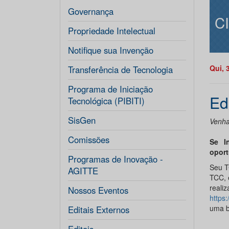
Governança
C
Propriedade Intelectual
Notifique sua Invenção
Qui, 
Transferência de Tecnologia
Programa de Iniciação
Ed
Tecnológica (PIBITI)
SisGen
Venha
Comissões
Se I
oport
Programas de Inovação -
Seu T
AGITTE
TCC, 
realiz
Nossos Eventos
https:
uma b
Editais Externos