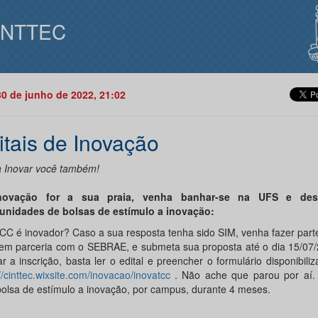
INTTEC
30 de junho de 2022, 21:02
itais de Inovação
 Inovar você também!
novação for a sua praia, venha banhar-se na UFS e des
unidades de bolsas de estímulo a inovação:
CC é inovador? Caso a sua resposta tenha sido SIM, venha fazer par
em parceria com o SEBRAE, e submeta sua proposta até o dia 15/07/
ar a inscrição, basta ler o edital e preencher o formulário disponibiliz
//cinttec.wixsite.com/inovacao/inovatcc
. Não ache que parou por aí.
olsa de estímulo a inovação, por campus, durante 4 meses.