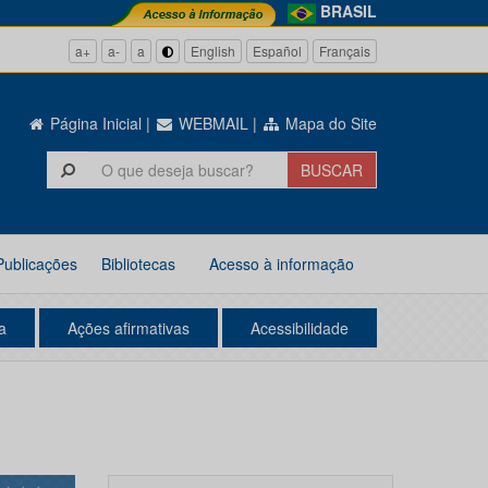
BRASIL
a+
a-
a
English
Español
Français
Página Inicial
|
WEBMAIL
|
Mapa do Site
Publicações
Bibliotecas
Acesso à informação
a
Ações afirmativas
Acessibilidade