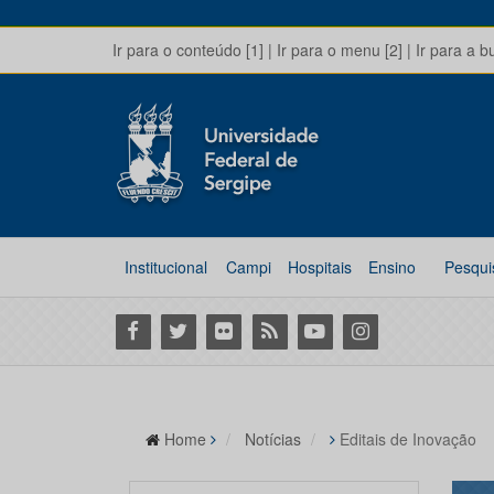
Ir para o conteúdo [1]
|
Ir para o menu [2]
|
Ir para a b
Institucional
Campi
Hospitais
Ensino
Pesqui
Facebook
Twitter
Flickr
RSS
Youtube
Instagram
Home
Notícias
Editais de Inovação