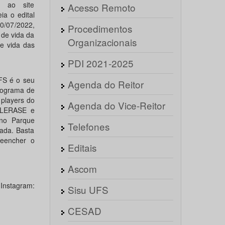
á ao site
Acesso Remoto
ia o edital
0/07/2022,
Procedimentos
 de vida da
Organizacionais
e vida das
PDI 2021-2025
FS é o seu
Agenda do Reitor
rograma de
 players do
Agenda do Vice-Reitor
ELERASE e
no Parque
Telefones
iada. Basta
reencher o
Editais
Ascom
tagram:
Sisu UFS
CESAD