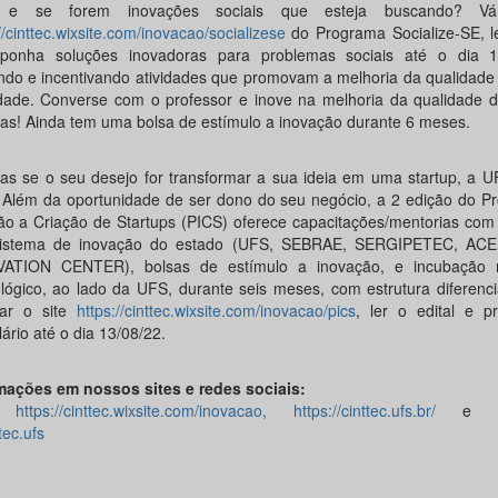
 e se forem inovações sociais que esteja buscando? V
//cinttec.wixsite.com/inovacao/socializese
do Programa Socialize-SE, le
ponha soluções inovadoras para problemas sociais até o dia 1
ndo e incentivando atividades que promovam a melhoria da qualidade
dade. Converse com o professor e inove na melhoria da qualidade d
as! Ainda tem uma bolsa de estímulo a inovação durante 6 meses.
as se o seu desejo for transformar a sua ideia em uma startup, a U
! Além da oportunidade de ser dono do seu negócio, a 2 edição do P
ão a Criação de Startups (PICS) oferece capacitações/mentorias com
sistema de inovação do estado (UFS, SEBRAE, SERGIPETEC, AC
VATION CENTER), bolsas de estímulo a inovação, e incubação 
lógico, ao lado da UFS, durante seis meses, com estrutura diferenc
ar o site
https://cinttec.wixsite.com/inovacao/pics
, ler o edital e p
ário até o dia 13/08/22.
mações em nossos sites e redes sociais:
e:
https://cinttec.wixsite.com/inovacao,
https://cinttec.ufs.br/
e Ins
tec.ufs