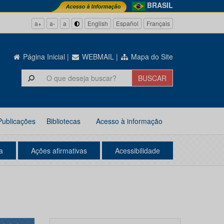
BRASIL
a+
a-
a
English
Español
Français
Página Inicial
|
WEBMAIL
|
Mapa do Site
Publicações
Bibliotecas
Acesso à informação
a
Ações afirmativas
Acessibilidade