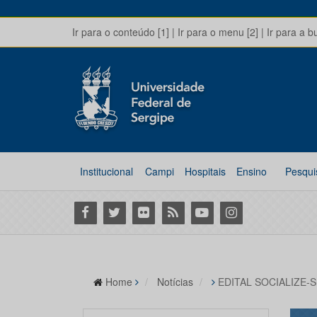
Ir para o conteúdo [1]
|
Ir para o menu [2]
|
Ir para a b
Institucional
Campi
Hospitais
Ensino
Pesqui
Facebook
Twitter
Flickr
RSS
Youtube
Instagram
Home
Notícias
EDITAL SOCIALIZE-