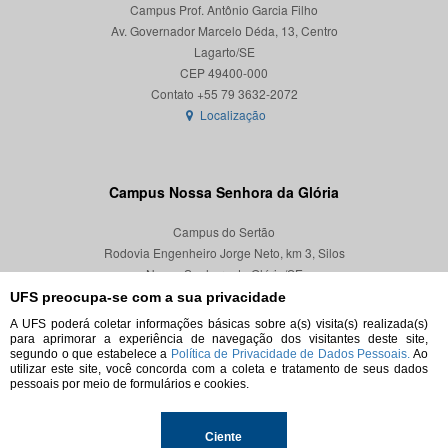
Campus Prof. Antônio Garcia Filho
Av. Governador Marcelo Déda, 13, Centro
Lagarto/SE
CEP 49400-000
Localização
Campus Nossa Senhora da Glória
Campus do Sertão
Rodovia Engenheiro Jorge Neto, km 3, Silos
Nossa Senhora da Glória/SE
CEP 49680-000
UFS preocupa-se com a sua privacidade
A UFS poderá coletar informações básicas sobre a(s) visita(s) realizada(s)
Localização
para aprimorar a experiência de navegação dos visitantes deste site,
segundo o que estabelece a
Política de Privacidade de Dados Pessoais.
Ao
utilizar este site, você concorda com a coleta e tratamento de seus dados
pessoais por meio de formulários e cookies.
© 2026. Todos os direitos reservados.
Ciente