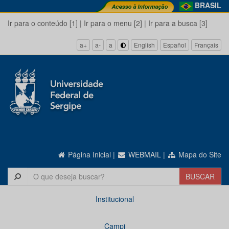
BRASIL
Ir para o conteúdo [1]
|
Ir para o menu [2]
|
Ir para a busca [3]
a+
a-
a
English
Español
Français
Página Inicial
|
WEBMAIL
|
Mapa do Site
Institucional
Campi