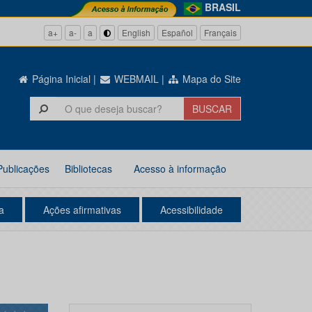
BRASIL
a+
a-
a
English
Español
Français
Página Inicial
|
WEBMAIL
|
Mapa do Site
Publicações
Bibliotecas
Acesso à informação
a
Ações afirmativas
Acessibilidade