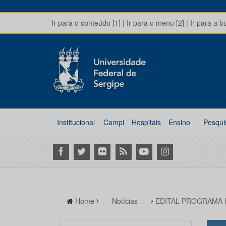
Ir para o conteúdo [1]
|
Ir para o menu [2]
|
Ir para a b
Institucional
Campi
Hospitais
Ensino
Pesqui
Facebook
Twitter
Flickr
RSS
Youtube
Instagram
Home
Notícias
EDITAL PROGRAMA I