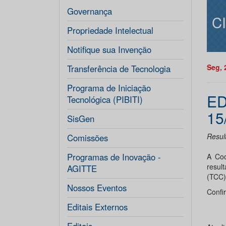
Governança
C
Propriedade Intelectual
Notifique sua Invenção
Seg, 
Transferência de Tecnologia
Programa de Iniciação
ED
Tecnológica (PIBITI)
15
SisGen
Resul
Comissões
Programas de Inovação -
A Coo
resul
AGITTE
(TCC)
Nossos Eventos
Confi
Editais Externos