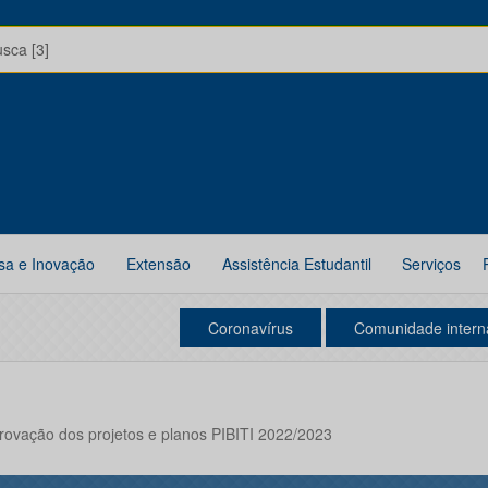
usca [3]
sa e Inovação
Extensão
Assistência Estudantil
Serviços
Coronavírus
Comunidade intern
rovação dos projetos e planos PIBITI 2022/2023