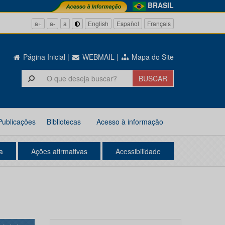
BRASIL
a+
a-
a
English
Español
Français
Página Inicial
|
WEBMAIL
|
Mapa do Site
Publicações
Bibliotecas
Acesso à informação
a
Ações afirmativas
Acessibilidade