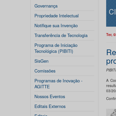
Governança
C
Propriedade Intelectual
Notifique sua Invenção
Ter, 
Transferência de Tecnologia
Programa de Iniciação
Re
Tecnológica (PIBITI)
pr
SisGen
PIBIT
Comissões
Programas de Inovação -
A Coo
resul
AGITTE
03/2
Nossos Eventos
Confi
Editais Externos