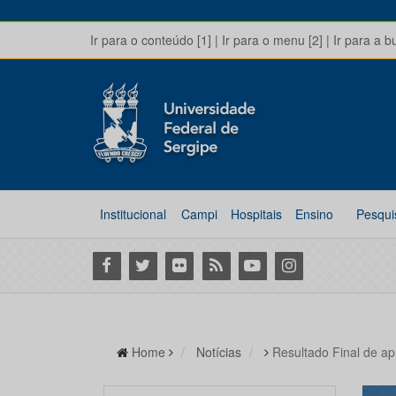
Ir para o conteúdo [1]
|
Ir para o menu [2]
|
Ir para a b
Institucional
Campi
Hospitais
Ensino
Pesqui
Facebook
Twitter
Flickr
RSS
Youtube
Instagram
Home
Notícias
Resultado Final de ap