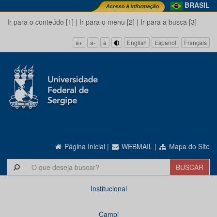
BRASIL
Ir para o conteúdo [1]
|
Ir para o menu [2]
|
Ir para a busca [3]
a+
a-
a
English
Español
Français
Página Inicial
|
WEBMAIL
|
Mapa do Site
Institucional
Campi