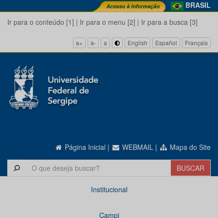
BRASIL
Ir para o conteúdo [1]
|
Ir para o menu [2]
|
Ir para a busca [3]
a+
a-
a
English
Español
Français
Página Inicial
|
WEBMAIL
|
Mapa do Site
Institucional
Campi