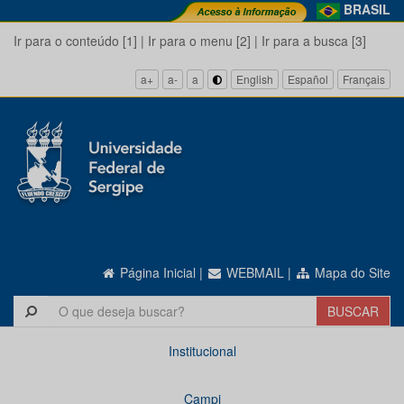
BRASIL
Ir para o conteúdo [1]
|
Ir para o menu [2]
|
Ir para a busca [3]
a+
a-
a
English
Español
Français
Página Inicial
|
WEBMAIL
|
Mapa do Site
Institucional
Campi