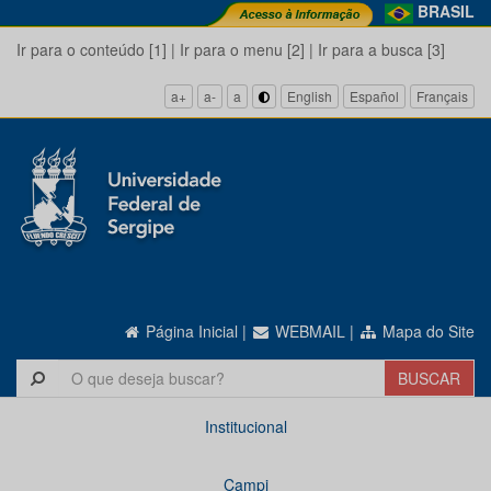
BRASIL
Ir para o conteúdo [1]
|
Ir para o menu [2]
|
Ir para a busca [3]
a+
a-
a
English
Español
Français
Página Inicial
|
WEBMAIL
|
Mapa do Site
Institucional
Campi