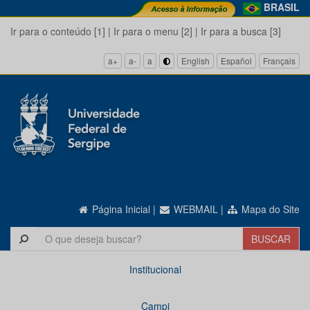
BRASIL
Ir para o conteúdo [1]
|
Ir para o menu [2]
|
Ir para a busca [3]
a+
a-
a
English
Español
Français
Página Inicial
|
WEBMAIL
|
Mapa do Site
Institucional
Campi