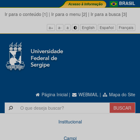
BRASIL
Ir para o conteúdo [1]
|
Ir para o menu [2]
|
Ir para a busca [3]
a+
a-
a
English
Español
Français
Página Inicial
|
WEBMAIL
|
Mapa do Site
Institucional
Campi