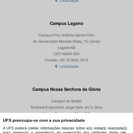
Localização
Campus Lagarto
Campus Prof. Antônio Garcia Filho
Av. Governador Marcelo Déda, 13, Centro
Lagarto/SE
CEP 49400-000
Localização
Campus Nossa Senhora da Glória
Campus do Sertão
Rodovia Engenheiro Jorge Neto, km 3, Silos
Nossa Senhora da Glória/SE
CEP 49680-000
UFS preocupa-se com a sua privacidade
A UFS poderá coletar informações básicas sobre a(s) visita(s) realizada(s)
Localização
para aprimorar a experiência de navegação dos visitantes deste site,