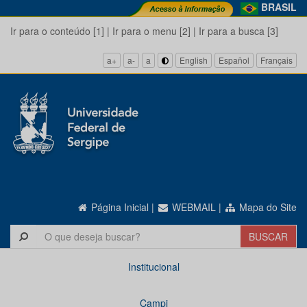
BRASIL
Ir para o conteúdo [1]
|
Ir para o menu [2]
|
Ir para a busca [3]
a+
a-
a
English
Español
Français
Página Inicial
|
WEBMAIL
|
Mapa do Site
Institucional
Campi