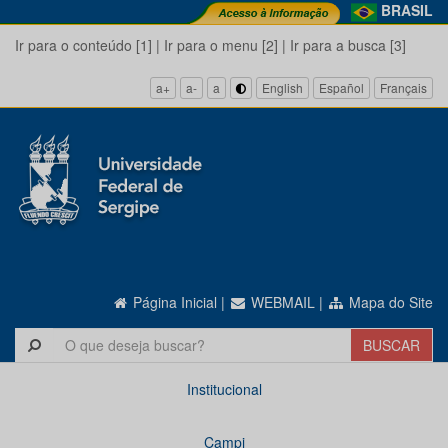
BRASIL
Ir para o conteúdo [1]
|
Ir para o menu [2]
|
Ir para a busca [3]
a+
a-
a
English
Español
Français
Página Inicial
|
WEBMAIL
|
Mapa do Site
Institucional
Campi