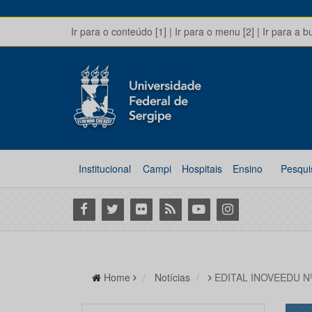
Ir para o conteúdo [1]
|
Ir para o menu [2]
|
Ir para a b
Institucional
Campi
Hospitais
Ensino
Pesqui
Facebook
Twitter
Flickr
RSS
Youtube
Instagram
Home
Notícias
EDITAL INOVEEDU N