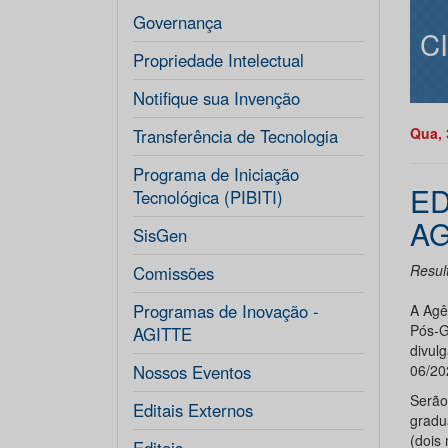
Governança
C
Propriedade Intelectual
Notifique sua Invenção
Qua, 
Transferência de Tecnologia
Programa de Iniciação
ED
Tecnológica (PIBITI)
AG
SisGen
Resul
Comissões
Programas de Inovação -
A Agê
Pós-G
AGITTE
divul
Nossos Eventos
06/2
Serão
Editais Externos
gradu
(dois