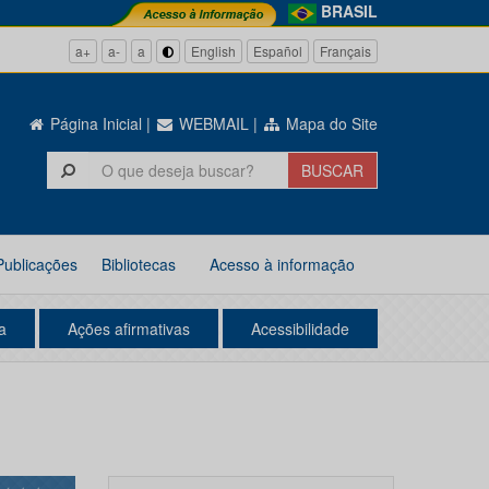
BRASIL
a+
a-
a
English
Español
Français
Página Inicial
|
WEBMAIL
|
Mapa do Site
Publicações
Bibliotecas
Acesso à informação
a
Ações afirmativas
Acessibilidade