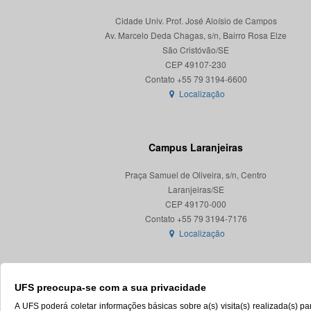
Cidade Univ. Prof. José Aloísio de Campos
Av. Marcelo Deda Chagas, s/n, Bairro Rosa Elze
São Cristóvão/SE
CEP 49107-230
Localização
Campus Laranjeiras
Praça Samuel de Oliveira, s/n, Centro
Laranjeiras/SE
CEP 49170-000
Localização
UFS preocupa-se com a sua privacidade
A UFS poderá coletar informações básicas sobre a(s) visita(s) realizada(s) 