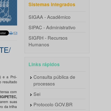
Sistemas integrados
SIGAA - Acadêmico
SIPAC - Administrativo
SIGRH - Recursos
Humanos
TE/
Links rápidos
Consulta pública de
) e a Pró-
 resultado
processos
ntensa com
Sei
GIPETEC,
ntarem suas
Protocolo GOV.BR
o da trilha