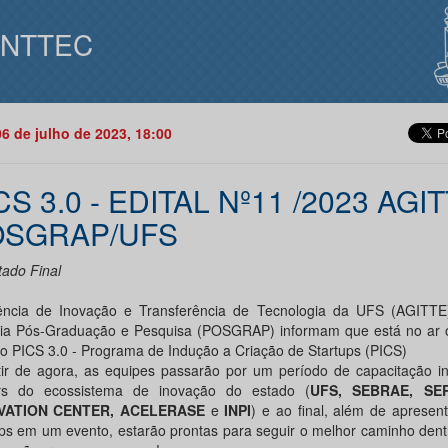
INTTEC
06 de julho de 2023, 18:00
CS 3.0 - EDITAL Nº11 /2023 AGIT
OSGRAP/UFS
tado Final
ncia de Inovação e Transferência de Tecnologia da UFS (AGITTE
ria Pós-Graduação e Pesquisa (POSGRAP) informam que está no ar o
 do PICS 3.0 - Programa de Indução a Criação de Startups (PICS)
tir de agora, as equipes passarão por um período de capacitação i
rs do ecossistema de inovação do estado (
UFS, SEBRAE, SER
VATION CENTER, ACELERASE
e
INPI
) e ao final, além de aprese
ups em um evento, estarão prontas para seguir o melhor caminho dentr