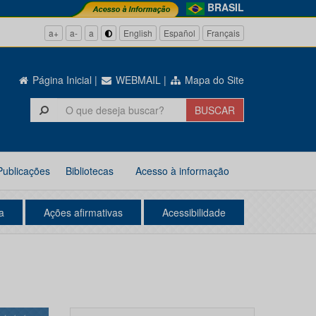
BRASIL
a+
a-
a
English
Español
Français
Página Inicial
|
WEBMAIL
|
Mapa do Site
Publicações
Bibliotecas
Acesso à informação
a
Ações afirmativas
Acessibilidade