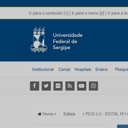
Ir para o conteúdo [1]
|
Ir para o menu [2]
|
Ir para a b
Institucional
Campi
Hospitais
Ensino
Pesqui
Facebook
Twitter
Flickr
RSS
Youtube
Instagram
Home
Editais
PICS 3.0 - EDITAL Nº