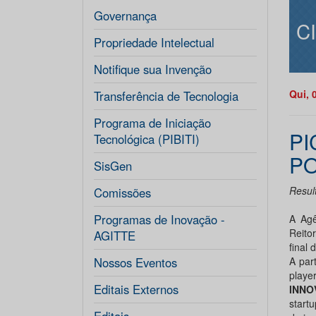
Governança
C
Propriedade Intelectual
Notifique sua Invenção
Qui, 
Transferência de Tecnologia
Programa de Iniciação
PI
Tecnológica (PIBITI)
P
SisGen
Resul
Comissões
Programas de Inovação -
A Agê
Reito
AGITTE
final
Nossos Eventos
A par
playe
Editais Externos
INNO
start