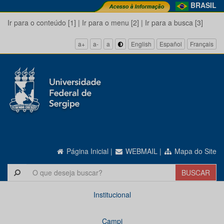
BRASIL
Ir para o conteúdo [1]
|
Ir para o menu [2]
|
Ir para a busca [3]
a+
a-
a
English
Español
Français
Página Inicial
|
WEBMAIL
|
Mapa do Site
Institucional
Campi