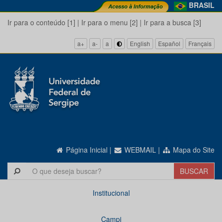
BRASIL
Ir para o conteúdo [1]
|
Ir para o menu [2]
|
Ir para a busca [3]
a+
a-
a
English
Español
Français
Página Inicial
|
WEBMAIL
|
Mapa do Site
Institucional
Campi