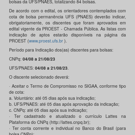
bolsas da UFS/PNAES, totalizando 84 bolsas.
De acordo com o edital, os orientadores contemplados com
cota de bolsa permanência UFS (PNAES) deverão indicar,
obrigatoriamente, os discentes que foram aprovados em
edital vigente da PROEST - Chamada Pública. As listas com
indicação de aptos estarão disponíveis na página da
PROEST (
www.proest.ufs.br
).
Período para Indicação dos(as) discentes para bolsas:
CNPq:
04/08 a 21/08/23
UFS/PNAES:
04/08 a 21/08/23
.
O discente selecionado deverá:
· Aceitar o Termo de Compromisso no SIGAA, conforme tipo
de cota:
a. Voluntário: até 05 dias após sua indicação;
b. UFS/PNAES: até 05 dias após aprovação da indicação;
c. CNPq: até 05 dias após sua indicação;
· Ter cadastrado e atualizado o currículo Lattes na
Plataforma do CNPq (http://lattes.cnpq.br);
· Ter conta corrente e individual no Banco do Brasil (para
bolsa CNPq);