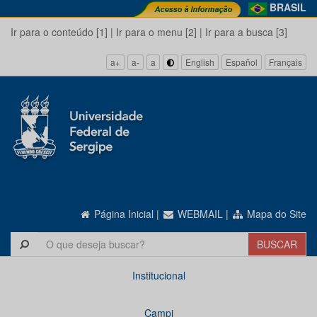
BRASIL
Ir para o conteúdo [1]
|
Ir para o menu [2]
|
Ir para a busca [3]
a+
a-
a
English
Español
Français
Página Inicial
|
WEBMAIL
|
Mapa do Site
Institucional
Campi