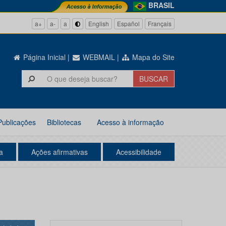
BRASIL
a+
a-
a
English
Español
Français
Página Inicial
|
WEBMAIL
|
Mapa do Site
Publicações
Bibliotecas
Acesso à informação
a
Ações afirmativas
Acessibilidade