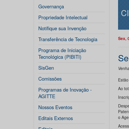
Governança
C
Propriedade Intelectual
Notifique sua Invenção
Sex, 
Transferência de Tecnologia
Programa de Iniciação
Se
Tecnológica (PIBITI)
SisGen
Venha
Comissões
Estão 
Ao tot
Programas de Inovação -
AGITTE
Inscr
Despe
Nossos Eventos
Paten
o Age
Editais Externos
Aces