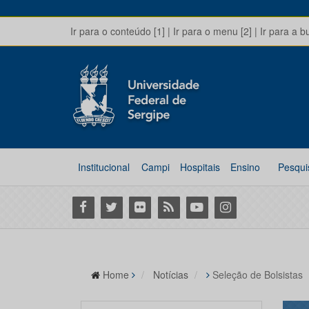
Ir para o conteúdo [1]
|
Ir para o menu [2]
|
Ir para a b
Institucional
Campi
Hospitais
Ensino
Pesqui
Facebook
Twitter
Flickr
RSS
Youtube
Instagram
Home
Notícias
Seleção de Bolsistas