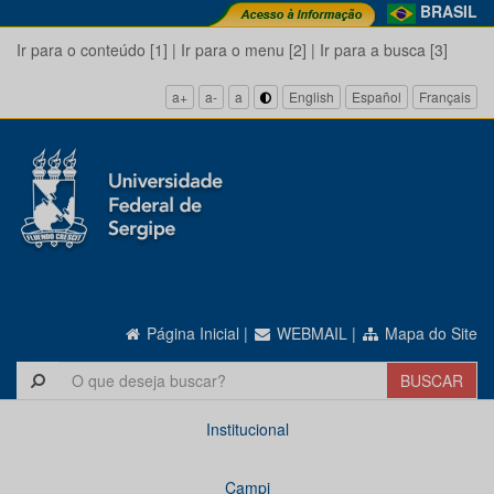
BRASIL
Ir para o conteúdo [1]
|
Ir para o menu [2]
|
Ir para a busca [3]
a+
a-
a
English
Español
Français
Página Inicial
|
WEBMAIL
|
Mapa do Site
Institucional
Campi